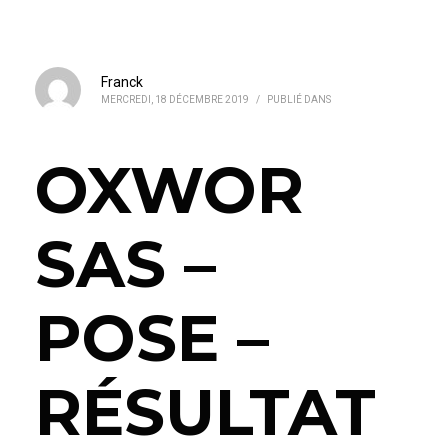
Franck
MERCREDI, 18 DÉCEMBRE 2019
/
PUBLIÉ DANS
OXWOR
SAS –
POSE –
RÉSULTAT